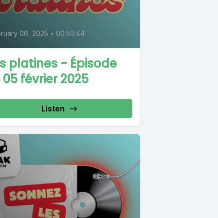
ruary 06, 2025
•
00:50:44
s platines - Épisode
, 05 février 2025
Listen