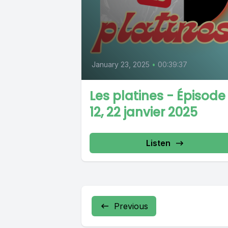
January 23, 2025
•
00:39:37
Les platines - Épisode
12, 22 janvier 2025
Listen
Previous