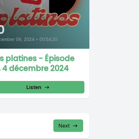
0
cember 06, 2024
•
00:54:20
s platines - Épisode
, 4 décembre 2024
Listen
Next