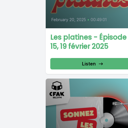
February 20, 2025
•
00:49:01
Les platines - Épisode
15, 19 février 2025
Listen