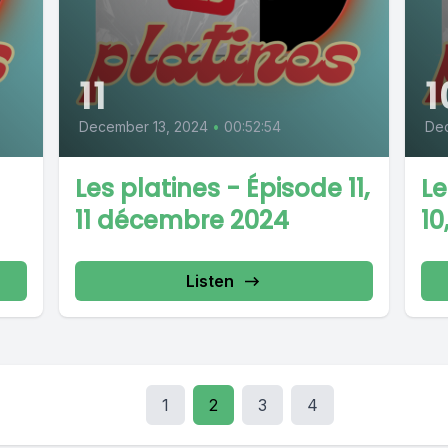
11
1
December 13, 2024
•
00:52:54
De
Les platines - Épisode 11,
Le
11 décembre 2024
10
Listen
1
2
3
4