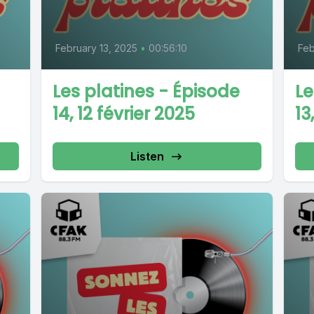
February 13, 2025
•
00:56:10
Feb
Les platines - Épisode
Le
14, 12 février 2025
13
Listen