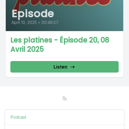
Episode
April 10, 2025
•
00:48:57
Les platines - Épisode 20, 08
Avril 2025
Listen
Podcast