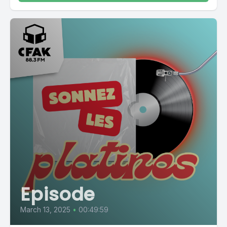
Episode
March 13, 2025
•
00:49:59